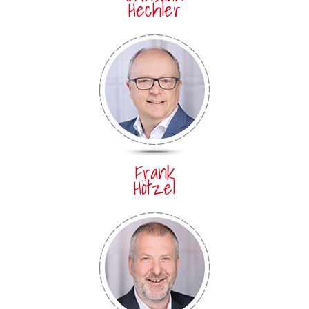
Hechler
Frank
Hötzel