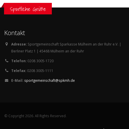
Sportliche Grüße
Kontakt
Adresse:
Sportgemeinschaft Sparkasse Mülheim an der Ruhr e.V. |
Berliner Platz 1 | 45468 Mülheim an der Ruhr
Telefon:
0208 3005-1720
Telefax:
0208 3005-1111
E-Mail:
sportgemeinschaft@spkmh.de
© Copyright 2026. All Rights Reserved.